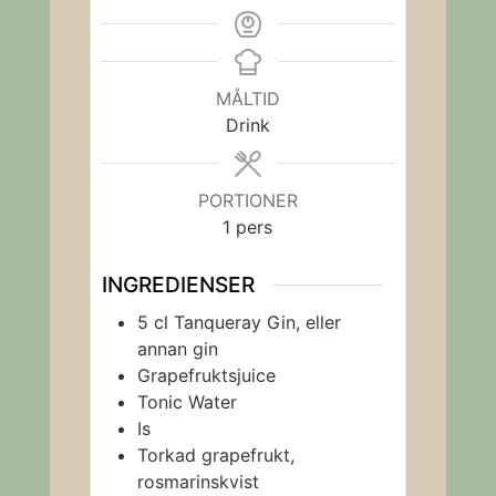
MÅLTID
Drink
PORTIONER
1
pers
INGREDIENSER
5
cl
Tanqueray Gin, eller
annan gin
Grapefruktsjuice
Tonic Water
Is
Torkad grapefrukt,
rosmarinskvist