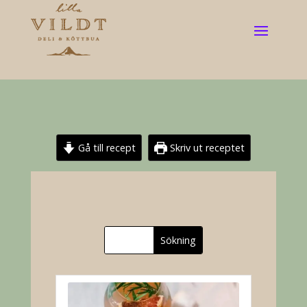
Gå till recept
Skriv ut receptet