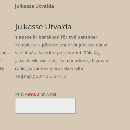
Antal
Julkasse Utvalda
Julkasse Utvalda
1 Kasse är beräknad för två personer
Komplettera julbordet med vår julkasse där vi
ssons
valt ut våra favoriter på julbordet. Rökt älg,
d
glazade vildsvinsribs, lammprinskorv, dillgravad
lig
röding & vår hemgjorda slarvsylta
Tillgänglig 23/12 & 24/12
Pris:
499,00 Kr
Antal