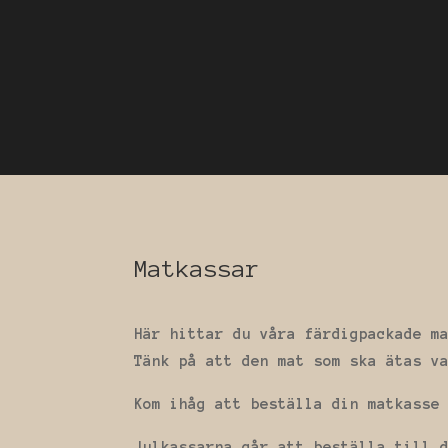
Matkassar
Här hittar du våra färdigpackade m
Tänk på att den mat som ska ätas v
Kom ihåg att beställa din matkasse
Julkassarna går att beställa till 