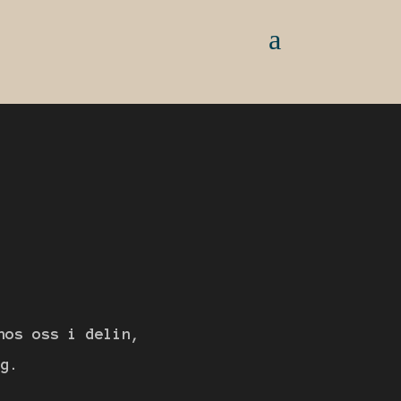
hos oss i delin,
äg.