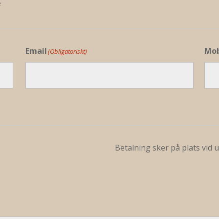
e
Email
Mob
(Obligatoriskt)
Betalning sker på plats vid 