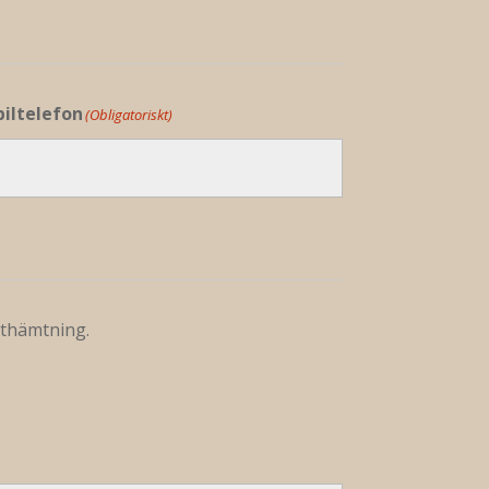
iltelefon
(Obligatoriskt)
uthämtning.