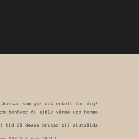
atkassar som gör det enkelt för dig!
arm behöver du själv värma upp hemma.
 i tid då dessa brukar bli slutsålda.
den 23/12 & den 24/12